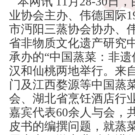
本网讯
11月
28-30
日，
业协会主办、伟德国际1
市沔阳三蒸协会协办、伟
省非物质文化遗产研究
承办的
“
中国蒸菜：非遗
汉和仙桃两地举行。
来
门及江西婺源等中国蒸
会、湖北省烹饪酒店行业
嘉宾代表
60余人与会
皮书的编撰问题
，就蒸