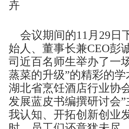
卉
会议期间的
11
月
29日
始人
、董事长兼
CEO
彭
司
近百名师生
举办了一
蒸菜的升级”的
精彩的
学
湖北省烹饪酒店行业协
发展蓝皮书编撰研讨会
我认知
、
开拓创新创业
时，员工们还意犹未尽