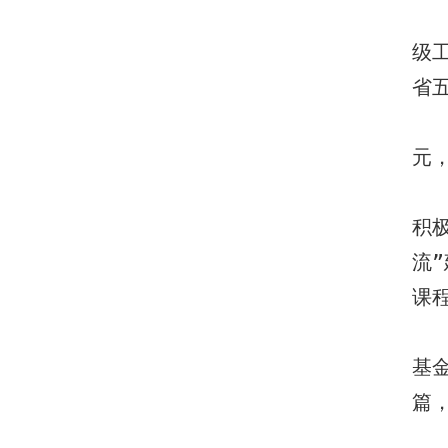
级
省
元
积
流
课
基
篇