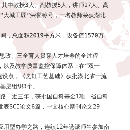
，其中教授
3
人、副教授
5
人，讲师
17
人、高
“大城工匠”荣誉称号，一名教师荣获湖北
9
间，总面积
2019
平方米，设备值
1570
万
思政、三全育人贯穿人才培养的全过程；
，以及教学质量监控保障体系；在“双一
建设点，《烹饪工艺基础》获批湖北省一流
基层组织
3
个。
之路，近三年，获批国自科基金
1
项，省自科
发表
SCI
论文
6
篇，中文核心期刊论文
29
应用型办学之路，连续
12
年选派师生参加南