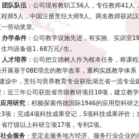
团队队伍
：公司现有教职工
56
人，专任教师
41
人
工程师
5
人，中国注册烹饪大师
9
人。两名教师获武汉
五一劳动奖章。
办学条件
：公司教学设施先进，有实验、实训室
1
，生均设备值
1.68
万元
/
生。
人才培养
：公司把立德树人作为根本任务，将课程
极开展基于
OBE
理念的教学改革，重构实践教学体系
”建设中，烹饪与营养教育专业获批湖北省一流专业
程；近三年公司获批省市级教研项目
10
项，建立教学
应用研究
：积极探索伟德国际1946的应用型科研
金
3
项；完成
4
项科技成果登记，
5
项科技成果评价；
，省厅级以上科研立项
17
项，专利
2
项。
社会服务
：坚定走服务地方经济、服务行业企业的