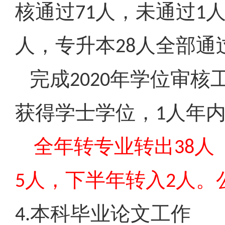
核通过
人，未通过
71
1
人，专升本
人全部通
28
完成
年学位审核
2020
获得学士学位，
人年
1
全年转专业转出
人
38
人，下半年转入
人。
5
2
本科毕业论文工作
4.