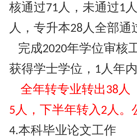
核通过
人，未通过
71
1
人，专升本
人全部通
28
完成
年学位审核
2020
获得学士学位，
人年
1
全年转专业转出
人
38
人，下半年转入
人。
5
2
本科毕业论文工作
4.