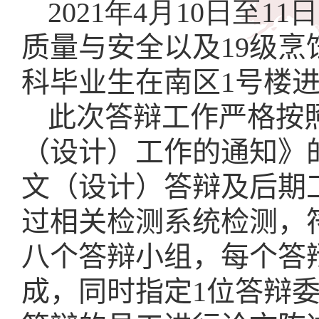
20
21
年
4
月
10
日至
11
日
质量与安全以及
19
级烹
科毕业生在南区
1
号楼
此次答辩工作严格按
（设计）工作的通知》的
文（设计）答辩及后期
过相关检测系统检测，
八个答辩小组，每个答
成，同时指定
1
位答辩