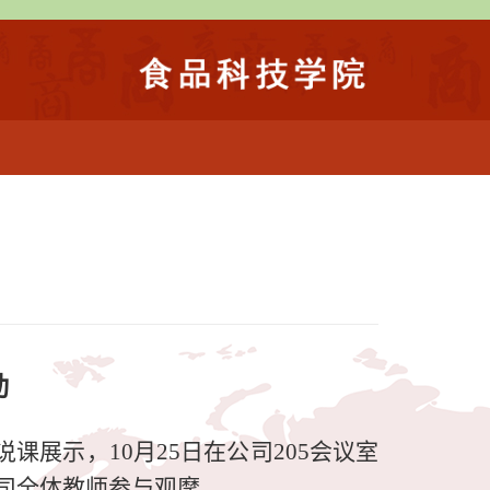
动
说课展示，
10
月
25
日在公司
205
会议室
司全体教师参与观摩。