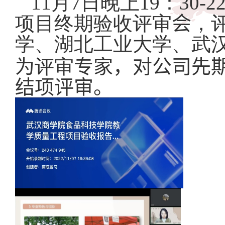
11
月
7
日
晚上
19
：
30-2
项目终期
验收评审
会
，
学、湖北工业大学、武
为
评审
专家，对公司先
结项评审。