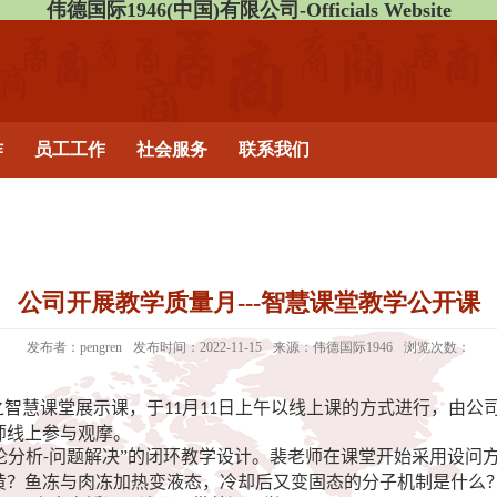
伟德国际1946(中国)有限公司-Officials Website
作
员工工作
社会服务
联系我们
公司开展教学质量月---智慧课堂教学公开课
发布者：pengren
发布时间：2022-11-15
来源：伟德国际1946
浏览次数：
之智慧课堂展示课，于
月
日上午以线上课的方式进行，由公
11
11
师线上参与观摩。
论分析
问题解决”的闭环教学设计。裴老师在课堂开始采用设问
-
黄？鱼冻与肉冻加热变液态，冷却后又变固态的分子机制是什么？