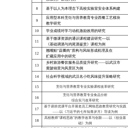
8
基于以人为本理念下高校实验室安全体系构建
应用型本科烹饪与营养教育专业西餐工艺模块
9
教学研究
10
学业成绩对学习动机激励效用的研究
基于微课资源的通识课程建设研究----以
11
《基础调酒与鸡尾酒鉴赏》课程为例
翘嘴鮊“蒜瓣肉”质构与风味形成机理及在
12
贮藏应用中的研究
乡村旅游餐饮服务品质提升研究——以武汉市
13
黄陂锦里沟风景区为例
14
社会科学视域的武汉名小吃风味提升策略研究
15
烹饪与营养教育专业实验课程改革研究
烹饪与营养教育
专业
食品分析
16
综合实习改革
研究
基于易班优课平台开展老员工网络思政教育研究与实践
17
——以《习近平的七年知青岁月》导读为例
高校教师“课程思政”的教学改革与创新——以《创业基
18
础》为例