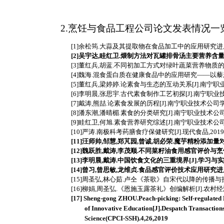
2.烹饪与食品工程公司论文发表情况一
[
1
]余松筠.大蒜及其提取物在食品加工中的应用研究进展[J]
[
2
]吴宇达,眭红卫.煨制方法对瓦罐排骨汤主要营养含量的影响[
[
3
]董红兵,胡蓝.不同初加工方式对绿叶蔬菜营养物质的影响[J]
[
4
]魏海.混食蛋白质在健康食品中的应用研究——以藜麦代餐粉
[
5
]董红兵,梁婷婷.论素食与生态的互动关系[J].南宁职业技
[
6
]李明晨,张思宇.古代素食制作工艺初探[J].南宁职业技术公
[
7
]戴涛,熊喆.论素食发展的历程[J].南宁职业技术公司学报,
[
8
]潘东潮,潘晴楣.素食的分类研究[J].南宁职业技术公司学报
[
9
]眭红卫,何旭.素食营养研究综述[J].南宁职业技术公司学报
[1
0
]严涛.南极科考药膳食疗保健研究[J].现代食品,2019(0
[1
1
]汪师帅,邹慧,郑芃园,曾诚,胡必荣.魔芋精粉添加量对碱面
[1
2
]魏跃胜,戴涛,李茂顺.不同菜籽油食用感官评价与烹饪适应
[
13
]李明晨,戴涛.中国饮食文化的三重境界[J].学习与实践,2
[
14
]曾习,曾思敏,龙维贞.食品感官评价技术应用研究进展[J]
[
15
]周圣弘,林心茹.卢仝《茶歌》自宋代以降的传播与接受[J
[
16
]柳娟,周圣弘.《恩施玉露茶礼》创编解析[J].农村经济与
[
17
]
Sheng-
g
ong ZHOU.Peach-picking: Self-regulated 
of Innovative Education[J].Despatch Transaction
Science(CP
CI
-
SSH).4,26,2019