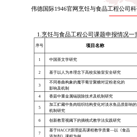
伟德国际1946官网烹饪与食品工程公司
——
1.烹饪与食品工程公司课题申报情况一
序号
项目名称
1
中国茶文学研究
2
基于以人为本理念下高校实验室安全研究
不同卷曲构象的魔芋葡甘聚糖对淀粉老化的
3
影响及机制
4
香菇中重金属镉脱除技术及机制研究
加工贮藏中鱼肉组织结构变化对淡水鱼品质影响的
5
机制研究
6
创新教育视阈下的摘桃式教学法实践研究
基于HACCP原理提高课程教学质量—以《食品
7
添加剂》课程为例