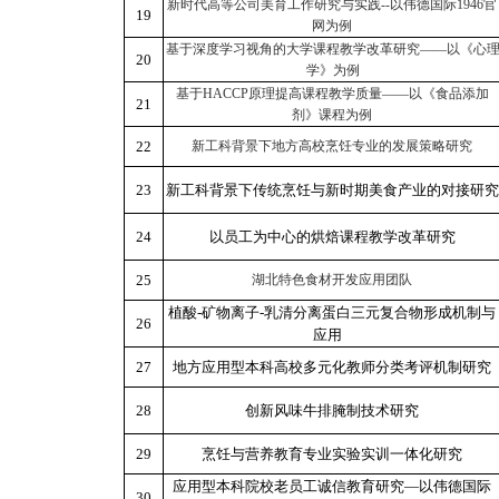
新时代高等公司美育工作研究与实践--以伟德国际1946官
19
网为例
基于深度学习视角的大学课程教学改革研究——以《心
20
学》为例
基于
HACCP原理提高课程教学质量——以《食品添加
21
剂》课程为例
22
新工科背景下地方高校烹饪专业的发展策略研究
23
新工科背景下传统烹饪与新时期美食产业的对接研究
24
以员工为中心的烘焙课程教学改革研究
25
湖北特色食材开发应用团队
植酸-矿物离子-乳清分离蛋白三元复合物形成机制与
26
应用
27
地方应用型本科高校多元化教师分类考评机制研究
28
创新风味牛排腌制技术研究
29
烹饪与营养教育专业实验实训一体化研究
应用型本科院校老员工诚信教育研究—以伟德国际
30