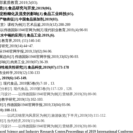
教育,2019,5(03).
.食品研究与开发,2019(06).
粉糊化及流变的影响[J].食品工业科技(05).
征[J].中国食品添加剂,2019(03).
[J].艺术品鉴,2019,0(1Z):288-289
1946官网为例[J].现代职业教育,2019,(4):90-91
应用[J].食品工业.2019,(6).
019, (11):140-141
019(14):44+47.
网学报,2019,33(02):94-96.
.伟德国际1946官网学报,2019,33(02):90-93.
类工业,2019(07):36-39.
研究[J].食品科技,2019(07):173-178
农业科学
,
2019
(12):
130-133
9(6):145-149.
食品, 2019第5卷(9):7-10，13.
配分析
[J]. 现代食品, 2019第5卷(9):117-120，128.
—以伟德国际1946官网为例[J].营销界,2019(20):89-90.
2019(13):102-103.
际1946官网学报,2019,33(04):93-96.
108-111.
锦里沟风景区为例[J].旅游纵览(下半月),2019(10):111-112.
经济,2019(11):94-96.
—以伟德国际1946官网为例[J].营销界,2019(20):89-90.
Industry Research Center.Proceedings of 2019 International Conference on