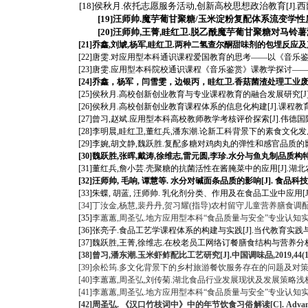
[
18
]侯秋月.依托志愿服务活动,创新高校思想政治教育[J].西部素质
[
19
]汪师帅.魔芋葡甘聚糖/玉米淀粉复配体系流变学性质[J]
[
20
]汪师帅,王菁,眭红卫.脱乙酰魔芋葡甘聚糖对马铃薯淀
[2
1
]乔鑫,刘虓,杨军,眭红卫.两种二氢查尔酮甜味剂的包埋反应及产物表
[22]唐雯.对应用型本科通识课程爱国教育的思考——以《音乐鉴赏》课程为例
[23]唐雯.应用型本科院校通识课程《音乐鉴赏》课教学探讨——以伟德国际
[24]乔鑫，杨军，闫雪雯，边银丙，眭红卫.香菇菌渣处理工业废水中镉的
[25]侯秋月.高校创新创业教育与专业课程教育的融合发展研究[J].教育界,2
[26]侯秋月.高校创新创业教育课程体系的信息化构建[J].课程教育研究,2
[27]曾习,赵斌.应用型本科高校教师教学考核评价探索[J].伟德国际1946官
[28]李明晨,眭红卫,董红兵,潘东潮.论新工科背景下的素食文化发展趋向[J]
[
29
]李婉,胡文静,魏跃胜.复配多糖对鸡肉丸的弹性和感官品质的影响[J].肉
[
30
]魏跃胜,张晖,戴涛,徐维志,雷元圆,李珍.水分与鱼丸制品质构特性相关性
[
31
]
董红兵
,
詹小芸
.
壳聚糖的抗菌活性在酱腌菜中的应用
[J].
湖北
[
32
]
汪师帅
, 毛响, 谭慧等. 水分对碱面条品质的影响[J]. 食品科技, 201
[
33
]
朱蝶
, 胡蓝, 汪师帅. 乳化剂分类、作用及在食品工业中应用[J]. 现代
[
34
]
丁汝金
,杨慧,裴丹丹
,
贺习耀
(指导)
农村留守儿童营养膳食调
[
35
]
李蕙蕙
,周圣弘.地方应用型本科“食品质量与安全”专业认知实习设计—
[3
6
]张亮子.食品工艺学课程体系的构建与实践[J].当代教育实践与教学研究,
[
37
]魏跃胜,王菁,徐维志.在校老员工网络订餐膳食结构与营养分析[J].伟德国
[
38
]曾习,潘东潮.玉米虾鲊配比工艺研究[J].中国调味品,2019,44(10):
[
39
]余松筠.多文化背景下的乡村旅游餐饮服务存在的问题及对策——以武汉
[40]李蕙蕙,周圣弘,刘传菊.湖北食品行业发展现状及发展策略浅析[J].当代
[41]李蕙蕙,周圣弘.地方应用型本科“食品质量与安全”专业认知实习设计—
[42]周圣弘. 《汉口竹枝词中》中的年节饮食习俗解读[C]. Advanced Science and 