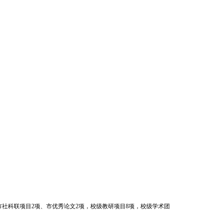
市社科联项目2项、
市优秀论文
2项，校级教研项目8项，校级学术团