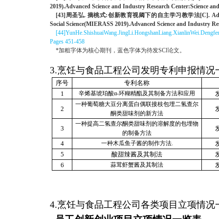
2019).Advanced Science and Industry Research Center:Science and
[43]周圣弘. 摘桃式:创新教育视阈下的自主学习教学法[C]. Advanced Science an
Social Science(MIERASS 2019).Advanced Science and Industry Res
[
44
]
YunHe.
ShishuaiWang.
JingLi.
HongshanLiang.
XianlinWei.
Dengfe
Pages 451-458
*加粗字体为核心期刊，蓝色字体为待发SCI论文。
3.烹饪与食品工程公司发明专利申报情况
序号
专利名称
1
辛烯基琥珀酸α-环糊精酯及其制备方法和应用
一种葡萄糖大豆分离蛋白偶联接枝包埋二氢查尔
2
酮类甜味剂的新方法
一种提高二氢查尔酮类甜味剂的溶解度的包埋物
3
的制备方法
4
一种木瓜鱼子酱的制作方法.
5
酸甜辣酱及其制法
6
蒜茸虾蟹酱及其制法
4.烹饪与食品工程公司各类项目立项情况