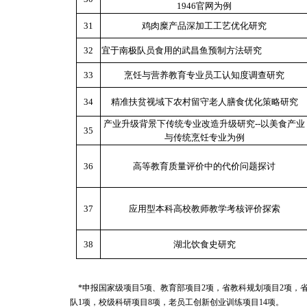
1946官网为例
31
鸡肉糜产品深加工工艺优化研究
32
宜于南极队员食用的武昌鱼预制方法研究
33
烹饪与营养教育专业员工认知度调查研究
34
精准扶贫视域下农村留守老人膳食优化策略研究
产业升级背景下传统专业改造升级研究--以美食产业
35
与传统烹饪专业为例
36
高等教育质量评价中的代价问题探讨
37
应用型本科高校教师教学考核评价探索
38
湖北饮食史研究
*申报国家级项目5项、
教育部项目
2项，省教科规划项目2项，
队1项，校级科研项目8项，
老员工创新创业训练项目
14
项
。